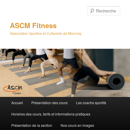
Aller
au
Rech
contenu
principal
ASCM Fitness
Association Sportive et Culturelle de Mionnay
Menu
Accueil
Présentation des cours
Les coachs sportifs
principal
Horaires des cours, tarifs et informations pratiques
Présentation de la section
Nos cours en images