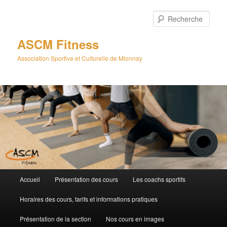
Aller
Aller
au
au
Rech
contenu
contenu
principal
secondaire
ASCM Fitness
Association Sportive et Culturelle de Mionnay
Menu
Accueil
Présentation des cours
Les coachs sportifs
principal
Horaires des cours, tarifs et informations pratiques
Présentation de la section
Nos cours en images