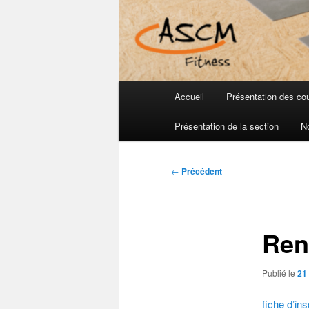
Menu
Accueil
Présentation des co
principal
Présentation de la section
N
Navigation
←
Précédent
des
articles
Ren
Publié le
21 
fiche d’in