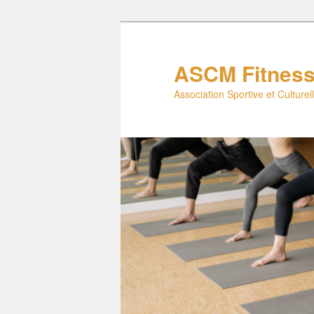
Aller
au
contenu
ASCM Fitnes
principal
Association Sportive et Culture