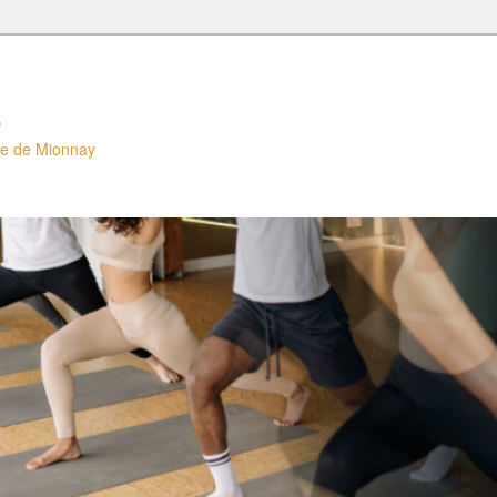
s
lle de Mionnay