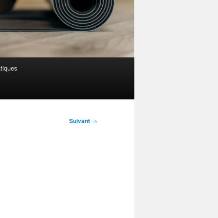
atiques
Suivant
→