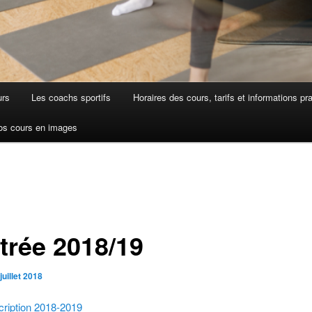
urs
Les coachs sportifs
Horaires des cours, tarifs et informations pr
os cours en images
trée 2018/19
juillet 2018
scription 2018-2019