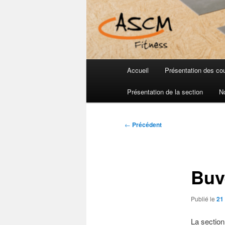
Menu
Accueil
Présentation des co
principal
Présentation de la section
N
Navigation
←
Précédent
des
articles
Buv
Publié le
21 
La section