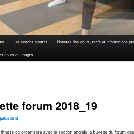
urs
Les coachs sportifs
Horaires des cours, tarifs et informations pr
os cours en images
ette forum 2018_19
juillet 2018
 fitness co organisera avec la section anglais la buvette du forum de