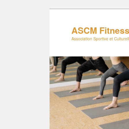
Aller
au
contenu
ASCM Fitnes
principal
Association Sportive et Culture