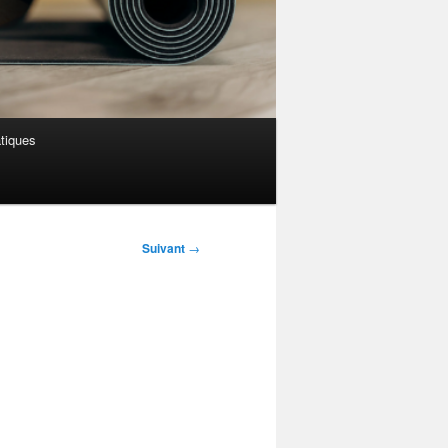
atiques
Suivant
→
s