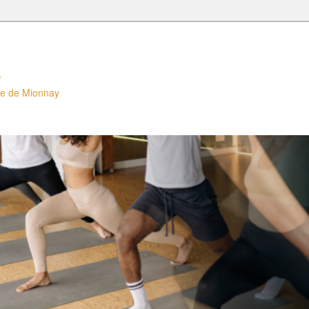
s
lle de Mionnay