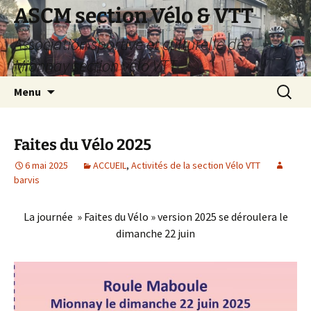
Aller
ASCM section Vélo & VTT
au
Association sportive et culturelle de
contenu
Mionnay section vélo VTT
Recherc
Menu
Faites du Vélo 2025
6 mai 2025
ACCUEIL
,
Activités de la section Vélo VTT
barvis
La journée » Faites du Vélo » version 2025 se déroulera le
dimanche 22 juin