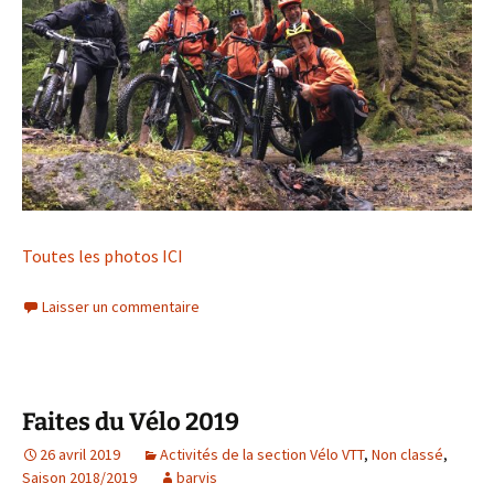
Toutes les photos ICI
Laisser un commentaire
Faites du Vélo 2019
26 avril 2019
Activités de la section Vélo VTT
,
Non classé
,
Saison 2018/2019
barvis