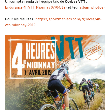
Un compte rendu de l’équipe trio de
Corbas VTT
:
Endurance 4h VTT Mionnay 07/04/19
(et leur
album photos
)
Pour les résultas :
https://sportmaniacs.com/fr/races/4h-
vtt-mionnay-2019