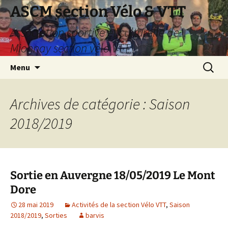
Aller
ASCM section Vélo & VTT
au
Association sportive et culturelle de
contenu
Mionnay section vélo VTT
Recherc
Menu
Archives de catégorie : Saison
2018/2019
Sortie en Auvergne 18/05/2019 Le Mont
Dore
28 mai 2019
Activités de la section Vélo VTT
,
Saison
2018/2019
,
Sorties
barvis