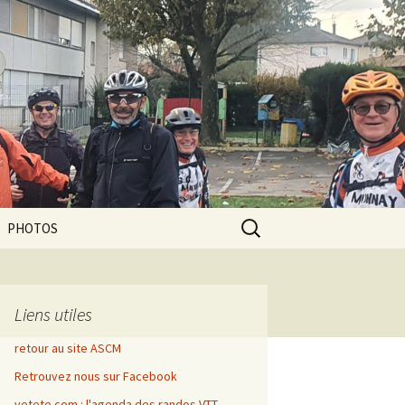
Rechercher :
PHOTOS
Liens utiles
retour au site ASCM
Retrouvez nous sur Facebook
vetete.com : l'agenda des randos VTT