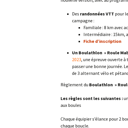
nouvelle version, avec au program
Des
randonnées VTT
pour le
campagne :
Familiale : 8 km avec 
Intermédiaire : 15km,
Fiche d’inscription
Un Boulathlon » Roule Mab
2023
, une épreuve ouverte à 
passer une bonne journée. Le 
de 3 alternant vélo et pétan
Règlement du
Boulathlon » Roul
Les règles sont les suivantes :
un
aux boules
Chaque équipier s’élance pour 2 bo
chaque boucle.