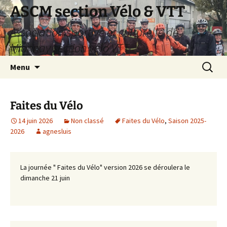
Aller
ASCM section Vélo & VTT
au
Association sportive et culturelle de
contenu
Mionnay section vélo VTT
Recherc
Menu
Faites du Vélo
14 juin 2026
Non classé
Faites du Vélo
,
Saison 2025-
2026
agnesluis
La journée " Faites du Vélo" version 2026 se déroulera le
dimanche 21 juin