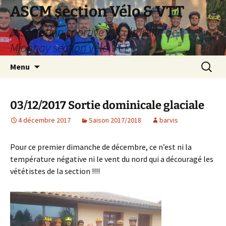
Aller
ASCM section Vélo & VTT
au
Association sportive et culturelle de
contenu
Mionnay section vélo VTT
Recherc
Menu
03/12/2017 Sortie dominicale glaciale
4 décembre 2017
Saison 2017/2018
barvis
Pour ce premier dimanche de décembre, ce n’est ni la
température négative ni le vent du nord qui a découragé les
vététistes de la section !!!!