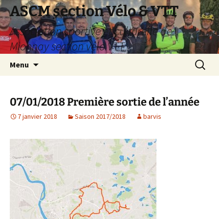
Aller
ASCM section Vélo & VTT
au
Association sportive et culturelle de
contenu
Mionnay section vélo VTT
Recherc
Menu
07/01/2018 Première sortie de l’année
7 janvier 2018
Saison 2017/2018
barvis