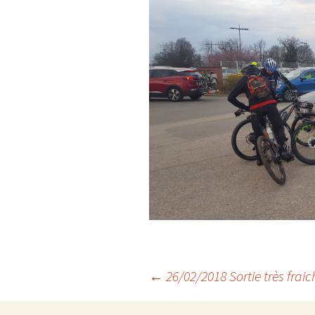
Navigation
←
26/02/2018 Sortie très fraic