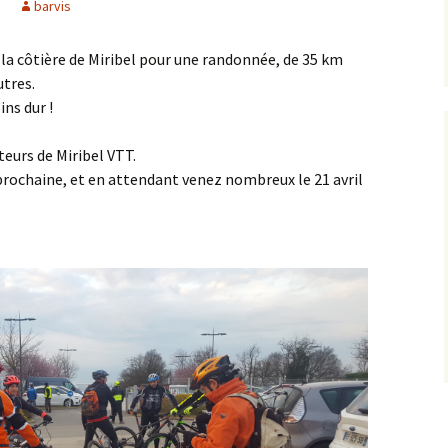
barvis
Saison 2015/2016
la côtière de Miribel pour une randonnée, de 35 km
Saison 2014/2015
utres.
ns dur !
Saison 2013/2014
eurs de Miribel VTT.
Saison 2011/2012
prochaine, et en attendant venez nombreux le 21 avril
Saison 2010/2011
Sorties
La Presse
Liens GPS