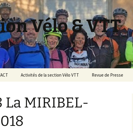
ion Vélo & VTT
le de Mionnay section vélo VTT
ACT
Activités de la section Vélo VTT
Revue de Presse
SAISON 2022 2023
8 La MIRIBEL-
Saison 2018/2019
Saison 2017/2018
2018
Saison 2016/2017