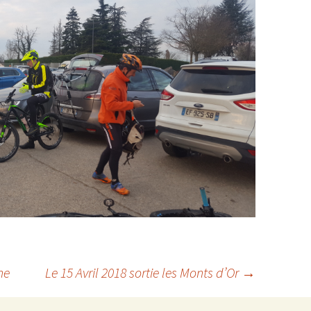
he
Le 15 Avril 2018 sortie les Monts d’Or
→