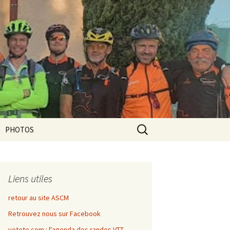
Rechercher :
PHOTOS
Liens utiles
retour au site ASCM
Retrouvez nous sur Facebook
vetete.com : l'agenda des randos VTT