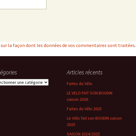
s sur la façon dont les données de vos commentaires sont traitées
.
égories
Articles récents
gories
Faites du Vélo
LE VELO FAIT SON BOUDIN
saison 2026
Faites du Vélo 2025
Le Vélo fait son BOUDIN saison
2025
SAISON 2024/2025