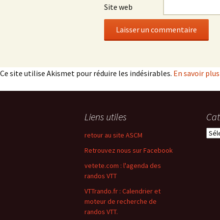
Site web
Ce site utilise Akismet pour réduire les indésirables.
En savoir plu
Liens utiles
Cat
Caté
retour au site ASCM
Retrouvez nous sur Facebook
vetete.com : l'agenda des
randos VTT
VTTrando.fr : Calendrier et
moteur de recherche de
randos VTT.