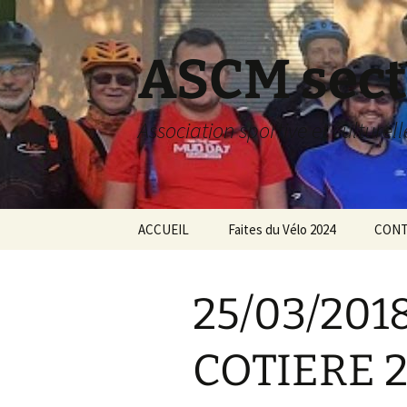
Aller
au
contenu
ASCM sect
Association sportive et culturel
ACCUEIL
Faites du Vélo 2024
CONT
25/03/201
COTIERE 