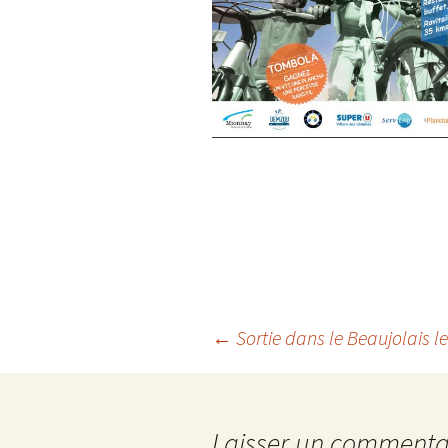
Navigation
←
Sortie dans le Beaujolais l
des
Laisser un commenta