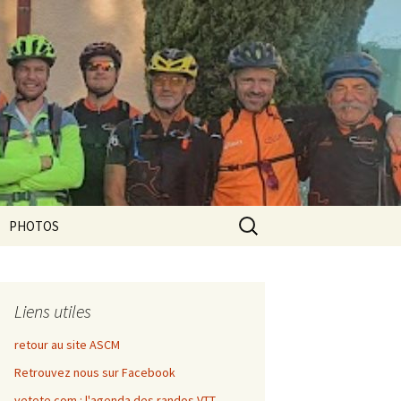
Rechercher :
PHOTOS
Liens utiles
retour au site ASCM
Retrouvez nous sur Facebook
vetete.com : l'agenda des randos VTT