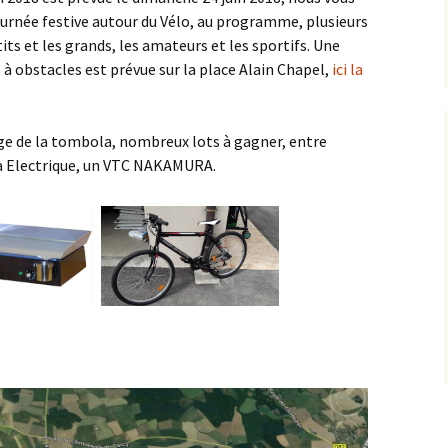
rnée festive autour du Vélo, au programme, plusieurs
Saison 2015/2016
its et les grands, les amateurs et les sportifs. Une
à obstacles est prévue sur la place Alain Chapel,
ici la
Saison 2014/2015
Saison 2013/2014
age de la tombola, nombreux lots à gagner, entre
a Electrique, un VTC NAKAMURA.
Saison 2011/2012
Saison 2010/2011
Sorties
La Presse
Liens GPS