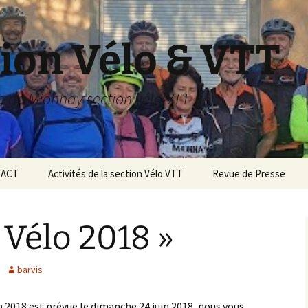
ion Vélo & VTT
le de Mionnay section vélo VTT
ACT
Activités de la section Vélo VTT
Revue de Presse
SAISON 2022 2023
 Vélo 2018 »
Saison 2018/2019
Saison 2017/2018
barvis
Saison 2016/2017
on 2018 est prévue le dimanche 24 juin 2018, nous vous