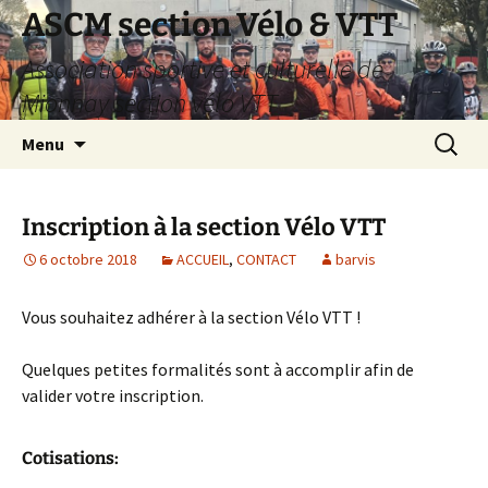
Aller
ASCM section Vélo & VTT
au
Association sportive et culturelle de
contenu
Mionnay section vélo VTT
Recherc
Menu
Inscription à la section Vélo VTT
6 octobre 2018
ACCUEIL
,
CONTACT
barvis
Vous souhaitez adhérer à la section Vélo VTT !
Quelques petites formalités sont à accomplir afin de
valider votre inscription.
Cotisations: