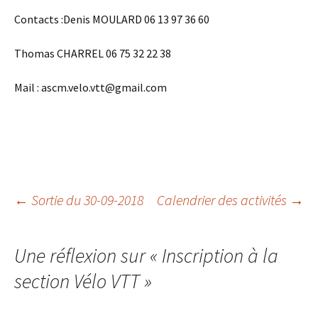
Contacts :Denis MOULARD 06 13 97 36 60
Thomas CHARREL 06 75 32 22 38
Mail : ascm.velo.vtt@gmail.com
Navigation
←
Sortie du 30-09-2018
Calendrier des activités
→
des
Une réflexion sur «
Inscription à la
section Vélo VTT
»
articles