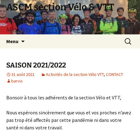
Aller
ASCM section Vélo & VTT
au
Association sportive et culturelle de
contenu
Mionnay section vélo VTT
Recherc
Menu
SAISON 2021/2022
31 août 2021
Activités de la section Vélo VTT
,
CONTACT
barvis
Bonsoir à tous les adhérents de la section Vélo et VTT,
Nous espérons sincèrement que vous et vos proches n’avez
pas trop été affectés par cette pandémie ni dans votre
santé ni dans votre travail.