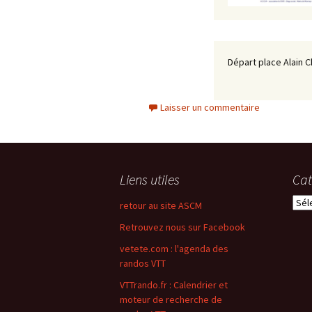
Départ place Alain C
Laisser un commentaire
Liens utiles
Cat
Caté
retour au site ASCM
Retrouvez nous sur Facebook
vetete.com : l'agenda des
randos VTT
VTTrando.fr : Calendrier et
moteur de recherche de