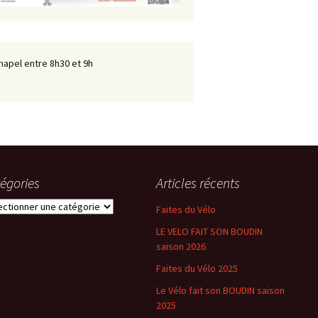
hapel entre 8h30 et 9h
égories
Articles récents
gories
Faites du Vélo
LE VELO FAIT SON BOUDIN
saison 2026
Faites du Vélo 2025
Le Vélo fait son BOUDIN saison
2025