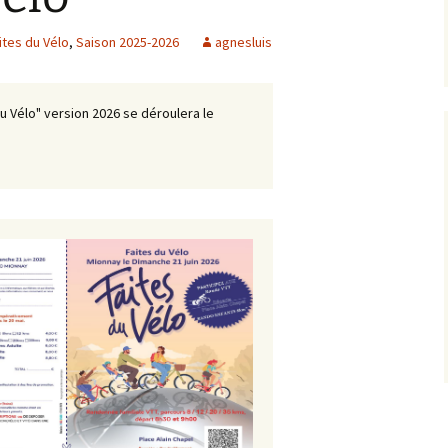
Saison 2015/2016
ites du Vélo
,
Saison 2025-2026
agnesluis
Saison 2014/2015
du Vélo" version 2026 se déroulera le
Saison 2013/2014
Saison 2011/2012
Saison 2010/2011
Sorties
La Presse
Liens GPS