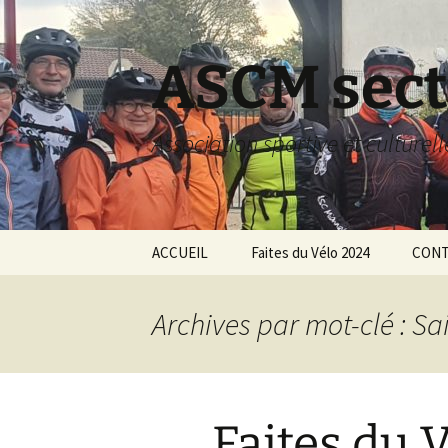
Aller
au
contenu
ASCM sect
Association sportive et culturel
ACCUEIL
Faites du Vélo 2024
CONT
Archives par mot-clé : S
Faites du 